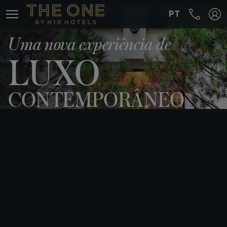
PT
MENÚ
Uma nova experiência de
LUXO
CONTEMPORÂNEO