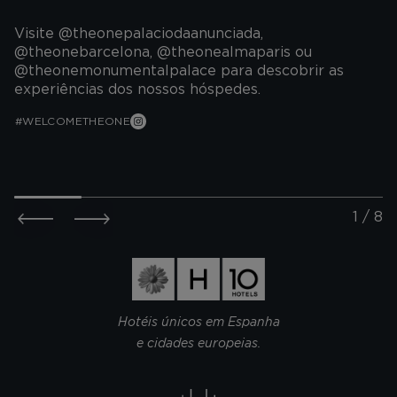
Visite @theonepalaciodaanunciada,
@theonebarcelona, @theonealmaparis ou
@theonemonumentalpalace para descobrir as
experiências dos nossos hóspedes.
#WELCOMETHEONE
THE ONE
THE ONE
BARCELONA
DA ANU
@metteishere
@she.es
Hotéis únicos em Espanha
e cidades europeias.