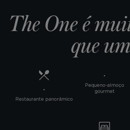
The One é mui
que um 
Pequeno-almoço
gourmet
Restaurante panorâmico