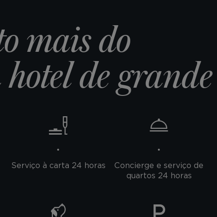
to mais do
hotel de grande
Serviço à carta 24 horas
Concierge e serviço de
quartos 24 horas