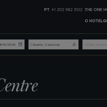
PT
+1 202 982 3102
THE ONE 
O HOTEL
Q
Centre