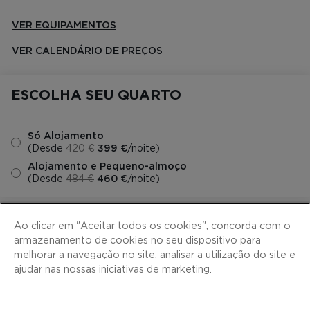
VER EQUIPAMENTOS
VER CALENDÁRIO DE PREÇOS
ESCOLHA SEU QUARTO
Só Alojamento
(Desde
420 €
399 €
/noite)
Alojamento e Pequeno-almoço
(Desde
484 €
460 €
/noite)
Ao clicar em "Aceitar todos os cookies", concorda com o
armazenamento de cookies no seu dispositivo para
melhorar a navegação no site, analisar a utilização do site e
ajudar nas nossas iniciativas de marketing.
CONTACTO
MAPA DO SITE
COOKIES
POLÍTICA DE PRIVACIDADE
NOTA LEGAL
H10 PRO
CONDIÇOES CONTRATAÇAO
CANAL DE DENÚNCIAS