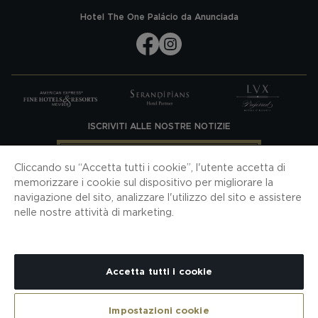
Hotel The One Palácio da Anunciada
ISCRIVITI ALLE NOSTRE NOTIZIE
ISCRIVITI
Cliccando su “Accetta tutti i cookie”, l'utente accetta di
SCARICA LA NOSTRA APP
memorizzare i cookie sul dispositivo per migliorare la
navigazione del sito, analizzare l'utilizzo del sito e assistere
nelle nostre attività di marketing.
CONTATTI
MAPPA SITO
COOKIES
POLITICA SULLA RISERVATEZZA
NOTA LEGALE
H10 PRO
CONDIZIONI CONTRATTO
Accetta tutti i cookie
CANALE PER LE SEGNALAZIONI
RNET 8771 - TEL: +351 210 412 300 (CHIAMATA VERSO RETE FISSA
NAZIONALE)
Impostazioni cookie