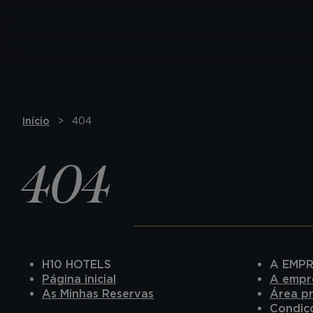
Início
404
404
H10 HOTELS
A EMP
Página inicial
A empr
As Minhas Reservas
Área pr
Condiç