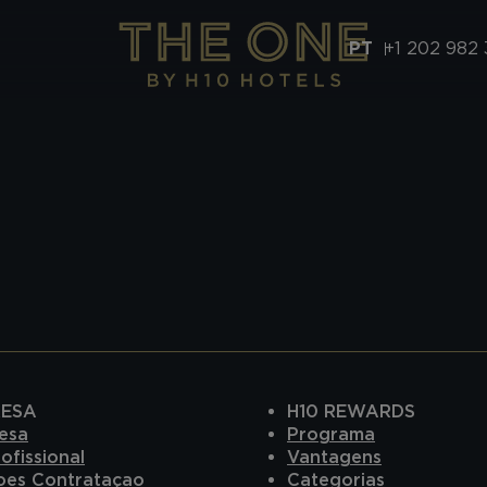
PT
+1 202 982 
RESA
H10 REWARDS
esa
Programa
ofissional
Vantagens
oes Contrataçao
Categorias