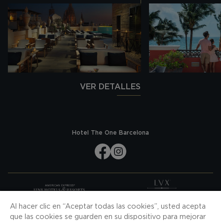
VER DETALLES
Hotel The One Barcelona
Al hacer clic en “Aceptar todas las cookies”, usted acepta
SUSCRÍBASE A NUESTRAS NOVEDADES
que las cookies se guarden en su dispositivo para mejorar