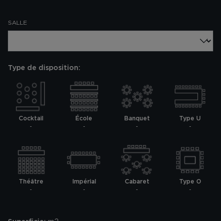
SALLE
Type de disposition:
Cocktail
École
Banquet
Type U
-
-
-
-
Théâtre
Impérial
Cabaret
Type O
-
-
-
-