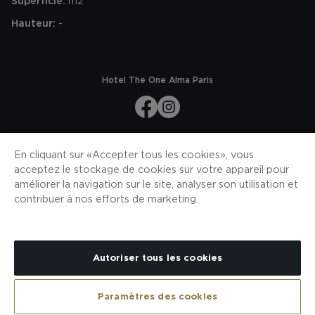
Superficie:
m2
Hauteur:
-
Hotel The One Alma Paris
S'INSCRIRE À NOS NOUVEAUTÉS
En cliquant sur « Accepter tous les cookies », vous
acceptez le stockage de cookies sur votre appareil pour
S'INSCRIRE
améliorer la navigation sur le site, analyser son utilisation et
TÉLÉCHARGEZ NOTRE APPLICATION
contribuer à nos efforts de marketing.
Autoriser tous les cookies
CONTACT
PLAN DU SITE
COOKIES
POLITIQUE DE CONFIDENTIALITÉ
MENTIONS LÉGALES
H10 PRO
CONDITIONS CONTRAT
CANAL DE DÉNONCIATION
Paramètres des cookies