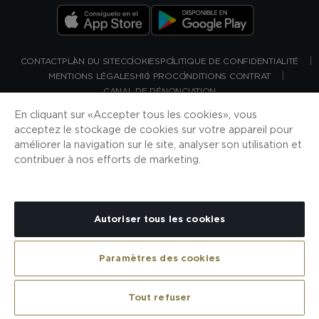
CONTACT
PLAN DU SITE
COOKIES
POLITIQUE DE CONFIDENTIALITÉ
MENTIONS LÉGALES
H10 PRO
CONDITIONS CONTRAT
CANAL DE DÉNONCIATION
En cliquant sur « Accepter tous les cookies », vous
acceptez le stockage de cookies sur votre appareil pour
améliorer la navigation sur le site, analyser son utilisation et
contribuer à nos efforts de marketing.
Autoriser tous les cookies
Paramètres des cookies
CHERCHER
Tout refuser