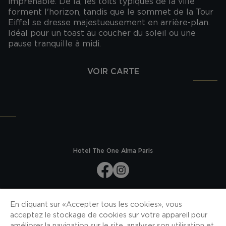
imprenable. De là, les toits typiques de la ville
forment l'horizon, tandis que le sommet de la Tour
Eiffel se dresse majestueusement en arrière-plan.
Idéal pour un toast au coucher du soleil ou une
pause tranquille à midi.
VOIR CARTE
Hotel The One Alma Paris
S'INSCRIRE À NOS NOUVEAUTÉS
En cliquant sur « Accepter tous les cookies », vous
acceptez le stockage de cookies sur votre appareil pour
S'INSCRIRE
améliorer la navigation sur le site, analyser son utilisation et