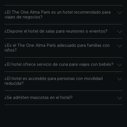
Desplegar información
¿El The One Alma París es un hotel recomendado para
Desplegar información
viajes de negocios?
¿Dispone el hotel de salas para reuniones o eventos?
Desplegar información
¿Es el The One Alma París adecuado para familias con
Desplegar información
niños?
¿El hotel ofrece servicio de cuna para viajes con bebés?
Desplegar información
¿El hotel es accesible para personas con movilidad
Desplegar información
reducida?
¿Se admiten mascotas en el hotel?
Desplegar información