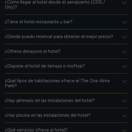
¿Cómo llegar al hotel desde el aeropuerto (CDG /
Desplegar información
Orly)?
¿Tiene el hotel restaurante y bar?
Desplegar información
¿Dónde puedo reservar para obtener el mejor precio?
Desplegar información
¿Ofrece desayuno el hotel?
Desplegar información
¿Dispone el hotel de terraza o rooftop?
Desplegar información
¿Qué tipos de habitaciones ofrece el The One Alma
Desplegar información
París?
¿Hay gimnasio en las instalaciones del hotel?
Desplegar información
¿Hay piscina en las instalaciones del hotel?
Desplegar información
¿Qué servicios ofrece el hotel?