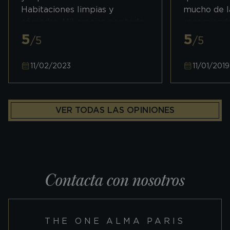
Habitaciones limpias y
mucho de la
cómodas. Mil gracias por todo
recomiend
pronto volveremos para
5
5
/5
/5
visitarlos
11/02/2023
11/01/2019
VER TODAS LAS OPINIONES
Contacta con nosotros
THE ONE ALMA PARIS