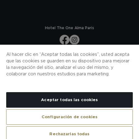
Hotel The One Alma Paris
Al hacer clic en “Aceptar todas las cookies”, usted acepta
SUSCRÍBASE A NUESTRAS NOVEDADES
que las cookies se guarden en su dispositivo para mejorar
la navegación del sitio, analizar el uso del mismo, y
SUSCRÍBASE
colaborar con nuestros estudios para marketing.
DESCARGUE NUESTRA APP
Aceptar todas las cookies
CONTACTO
MAPA WEB
COOKIES
POLÍTICA DE PRIVACIDAD
NOTA LEGAL
H10 PRO
CONDICIONES CONTRATACIÓN
CANAL DE DENUNCIAS
Configuración de cookies
Rechazarlas todas