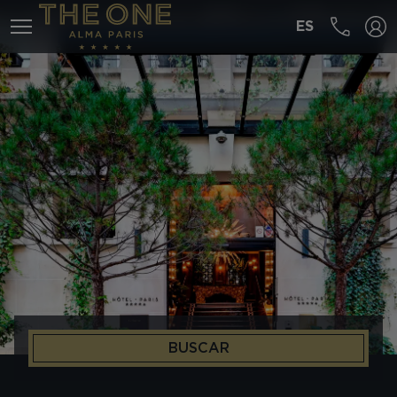
ES
MENÚ
BUSCAR