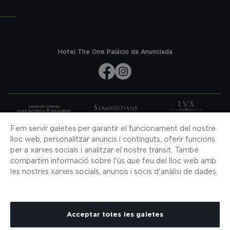
Hotel The One Palácio da Anunciada
Fem servir galetes per garantir el funcionament del nostre
SUBSCRIGUI'S A LES NOSTRES NOVETATS
lloc web, personalitzar anuncis i continguts, oferir funcions
per a xarxes socials i analitzar el nostre trànsit. També
SUBSCRIGUI'S
compartim informació sobre l'ús que feu del lloc web amb
DESCARREGUI LA NOSTRA APP
les nostres xarxes socials, anuncis i socis d'anàlisi de dades.
Acceptar totes les galetes
CONTACTE
MAPA WEB
COOKIES
POLÍTICA DE PRIVACITAT
AVÍS LEGAL
H10 PRO
CONDICIONS CONTRACTACIÓ
CANAL DE DENÚNCIES