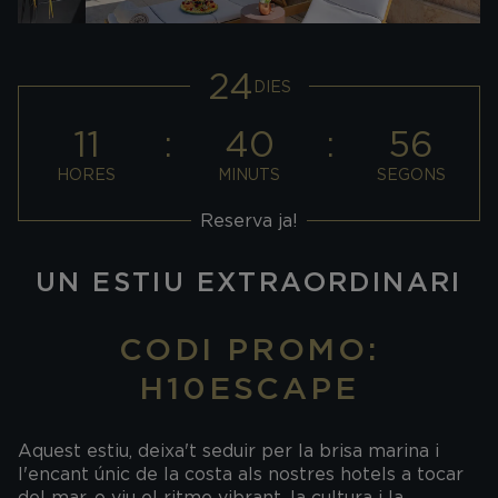
24
DIES
11
40
56
HORES
MINUTS
SEGONS
Reserva ja!
UN ESTIU EXTRAORDINARI
CODI PROMO:
H10ESCAPE
Aquest estiu, deixa't seduir per la brisa marina i
l'encant únic de la costa als nostres hotels a tocar
del mar, o viu el ritme vibrant, la cultura i la